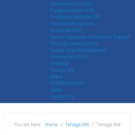
Pendampingan GCG
Pengembangan GCG
Penilaian Efektivitas SPI
Penyusunan Laporan
Roadmap GCG
Survey Kepuasan Konsumen/ Supplier
Strategic Management
Supply Chain Management
Assessment GCG
Pelatihan
Tenaga Ahli
Artikel
PERMEN BUMN
Galeri
Contact Us
You are here:
Home
Tenaga Ahli
Tenaga Ahli