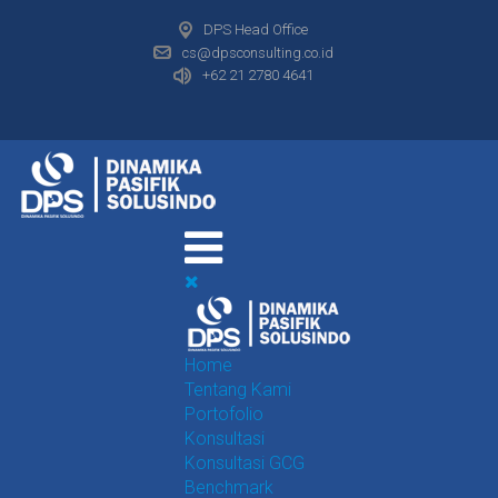
DPS Head Office
cs@dpsconsulting.co.id
+62 21 2780 4641
Home
Tentang Kami
Portofolio
Konsultasi
Konsultasi GCG
Benchmark