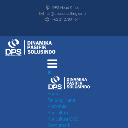
DPS Head Office
cs@dpsconsulting.co.id
+62 21 2780 4641
Home
Tentang Kami
Portofolio
Konsultasi
Konsultasi GCG
Benchmark