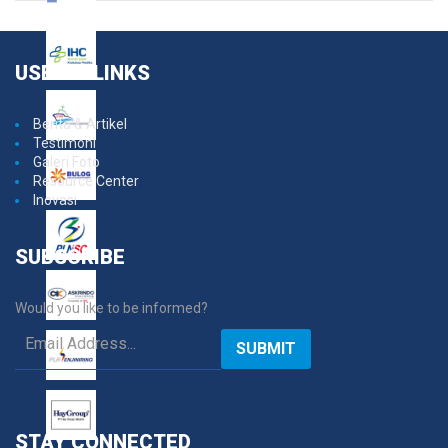
USEFUL
LINKS
Berita & Artikel
Testimoni
Galeri Foto
Resource Center
Inovasi
SUBSCRIBE
Would you like to be informed?
SUBMIT
STAY
CONNECTED