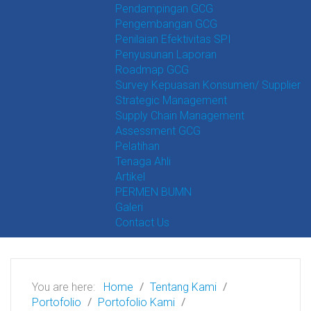
Pendampingan GCG
Pengembangan GCG
Penilaian Efektivitas SPI
Penyusunan Laporan
Roadmap GCG
Survey Kepuasan Konsumen/ Supplier
Strategic Management
Supply Chain Management
Assessment GCG
Pelatihan
Tenaga Ahli
Artikel
PERMEN BUMN
Galeri
Contact Us
You are here:
Home
Tentang Kami
Portofolio
Portofolio Kami