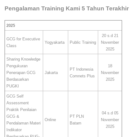
Pengalaman Training Kami 5 Tahun Terakhir
2025
20 s.d 21
GCG for Executive
Yogyakarta
Public Training
November
Class
2025
Sharing Knowledge
Pengukuran
18
PT Indonesia
Penerapan GCG
Jakarta
November
Comnets Plus
Berdasarkan
2025
PUGKI
GCG Self
Assessment
Praktik Penilaian
04 s.d 05
GCG &
PT PLN
Online
November
Pendalaman Materi
Batam
2025
Indikator
Berdasarkan PUG-