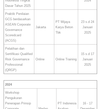
Indonesia Tingkat
2024
Dasar Tahun 2025
Praktik Penilaian
GCG berdasarkan
PT Wijaya
23 s.d 24
ASEAN Corporate
Jakarta
Karya Beton
Januari
Governance
Tbk
2025
Scoredcard
(ACGS)
Pelatihan dan
Sertifikasi Qualified
15 s.d 17
Risk Governance
Online
Online Training
Januari
Professional
2025
(QRGP)
2024
Workshop
Pengukuran
Penerapan Prinsip
PT Indonesia
16 - 17
Corporate
Medan
Asahan
Desember