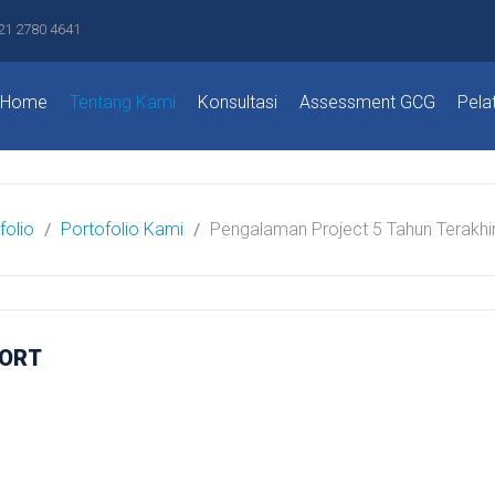
21 2780 4641
Home
Tentang Kami
Konsultasi
Assessment GCG
Pela
folio
Portofolio Kami
Pengalaman Project 5 Tahun Terakhi
PORT