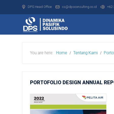
DPS Head Office
cs@dpsconsulting.co.id
+62 
You are here:
Home
Tentang Kami
Porto
PORTOFOLIO
DESIGN ANNUAL RE