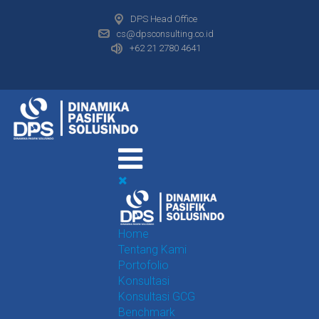
DPS Head Office
cs@dpsconsulting.co.id
+62 21 2780 4641
Home
Tentang Kami
Portofolio
Konsultasi
Konsultasi GCG
Benchmark