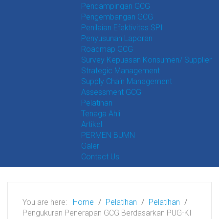
Pendampingan GCG
Pengembangan GCG
Penilaian Efektivitas SPI
Penyusunan Laporan
Roadmap GCG
Survey Kepuasan Konsumen/ Supplier
Strategic Management
Supply Chain Management
Assessment GCG
Pelatihan
Tenaga Ahli
Artikel
PERMEN BUMN
Galeri
Contact Us
You are here:
Home
Pelatihan
Pelatihan
Pengukuran Penerapan GCG Berdasarkan PUG-KI