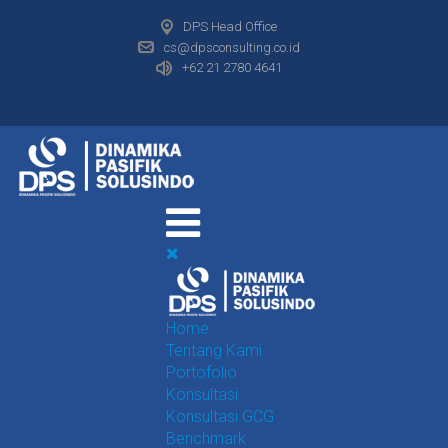
DPS Head Office
cs@dpsconsulting.co.id
+62 21 2780 4641
Home
Tentang Kami
Portofolio
Konsultasi
Konsultasi GCG
Benchmark