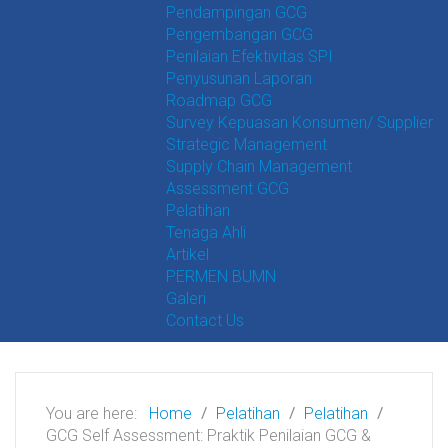
Pendampingan GCG
Pengembangan GCG
Penilaian Efektivitas SPI
Penyusunan Laporan
Roadmap GCG
Survey Kepuasan Konsumen/ Supplier
Strategic Management
Supply Chain Management
Assessment GCG
Pelatihan
Tenaga Ahli
Artikel
PERMEN BUMN
Galeri
Contact Us
You are here:
Home
Pelatihan
Pelatihan
GCG Self Assessment: Praktik Penilaian GCG &