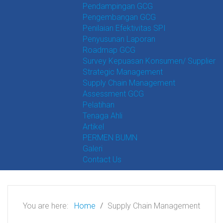
Pendampingan GCG
Pengembangan GCG
Penilaian Efektivitas SPI
Penyusunan Laporan
Roadmap GCG
Survey Kepuasan Konsumen/ Supplier
Strategic Management
Supply Chain Management
Assessment GCG
Pelatihan
Tenaga Ahli
Artikel
PERMEN BUMN
Galeri
Contact Us
You are here:
Home
Supply Chain Management