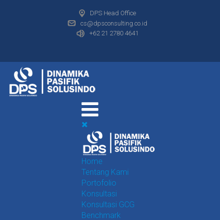
DPS Head Office
cs@dpsconsulting.co.id
+62 21 2780 4641
Home
Tentang Kami
Portofolio
Konsultasi
Konsultasi GCG
Benchmark