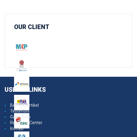
OUR
CLIENT
USEFUL
LINKS
Berita & Artikel
Testimoni
Galeri Foto
Resource Center
Inovasi