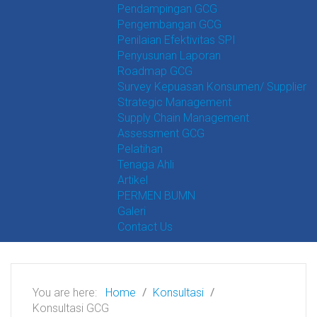
Pendampingan GCG
Pengembangan GCG
Penilaian Efektivitas SPI
Penyusunan Laporan
Roadmap GCG
Survey Kepuasan Konsumen/ Supplier
Strategic Management
Supply Chain Management
Assessment GCG
Pelatihan
Tenaga Ahli
Artikel
PERMEN BUMN
Galeri
Contact Us
You are here:
Home
Konsultasi
Konsultasi GCG