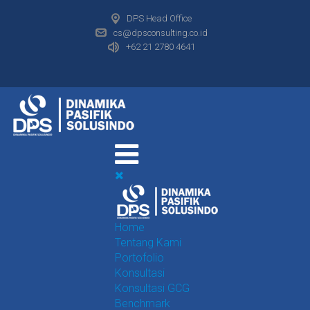
DPS Head Office
cs@dpsconsulting.co.id
+62 21 2780 4641
Home
Tentang Kami
Portofolio
Konsultasi
Konsultasi GCG
Benchmark