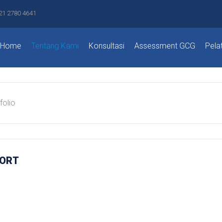
21 2780 4641
Home
Tentang Kami
Konsultasi
Assessment GCG
Pela
folio
PORT