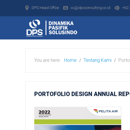
DPS Head Office
cs@dpsconsulting.co.id
+62 
You are here:
Home
Tentang Kami
Porto
PORTOFOLIO
DESIGN ANNUAL RE